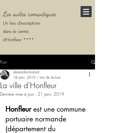
Les suites romantiques
Un lieu d'exceptions
dans le centre
d'Honfleur ****
Post
alexandra-hazard
18 janv. 2019
1 min de lecture
La ville d'Honfleur
Dernière mise à jour :
21 janv. 2019
Honfleur
 est une commune 
portuaire normande 
(département du 